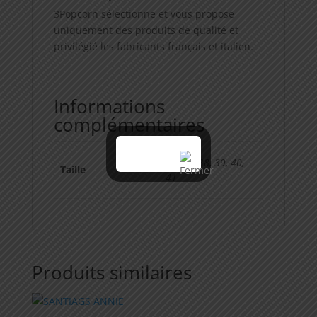
3Popcorn sélectionne et vous propose
uniquement des produits de qualité et
privilégié les fabricants français et italien.
Informations
complémentaires
36, 37, 38, 39, 40,
Taille
41
Produits similaires