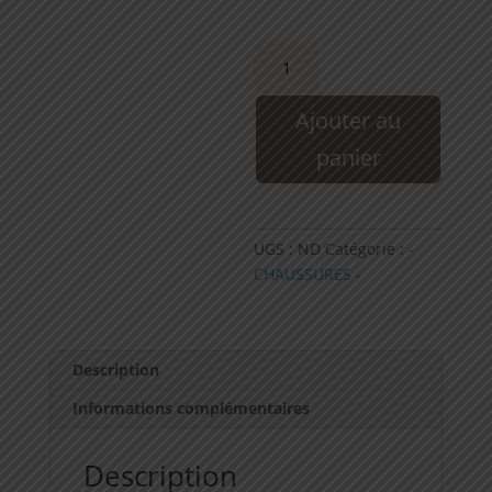
quantité
de
BASKETS
Ajouter au
CHRISTELLE
panier
UGS :
ND
Catégorie :
-
CHAUSSURES -
Description
Informations complémentaires
Description